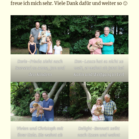
freue ich mich sehr. Viele Dank dafür und weiter so 🙂
Dorie-Frieda zieht nach
Don-Lasco hat es nicht so
Seevetal zu Anne, Jan und
weit, er wohnt ab jetzt bei
den Kindern
Karin und Wolfgang in Verl
Vivien und Christoph mit
Delight-Bennett zeiht
ihrer Dala. Sie wohnt ab
nach Essen und wohnt