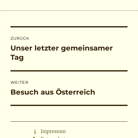
Beitragsnavigation
ZURÜCK
Unser letzter gemeinsamer
Vorheriger
Beitrag:
Tag
WEITER
Besuch aus Österreich
Nächster
Beitrag:
Impressum